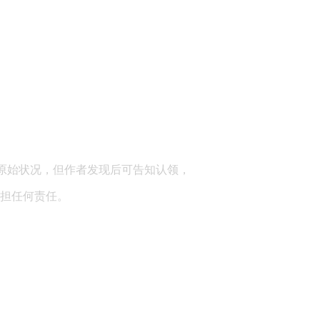
顾问：陕西润丰律师事务所
原始状况，但作者发现后可告知认领，
担任何责任。