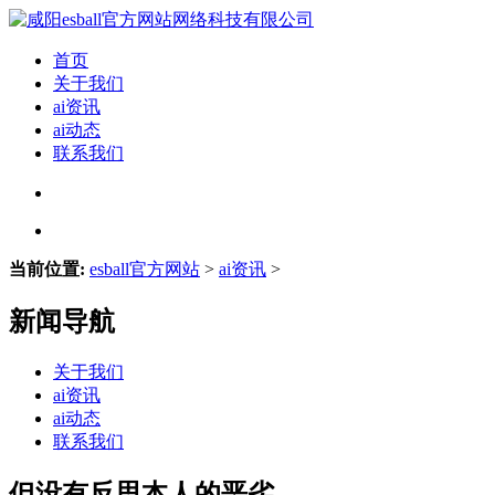
首页
关于我们
ai资讯
ai动态
联系我们
当前位置:
esball官方网站
>
ai资讯
>
新闻导航
关于我们
ai资讯
ai动态
联系我们
但没有反思本人的恶劣