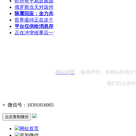
即所有平易近族国
俄罗斯当天对该州
陈震回应：全力共
世界亟待正在这个
平台仅供给消息存
正在冲突竣事后一
客服QQ：100148
网站地图
| 版权声明：本网站所用
我们仍会及时
+
微信号：
18391816005
点击复制微信
网站首页
添加微信