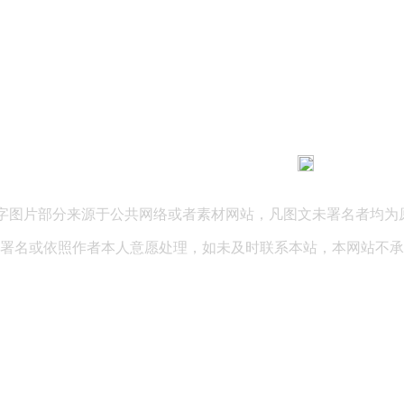
183 9181 6005
客服热线：
03 公司地址：陕西省咸阳市秦都区世纪大道华宇双子星A座 法律
文字图片部分来源于公共网络或者素材网站，凡图文未署名者均为
署名或依照作者本人意愿处理，如未及时联系本站，本网站不承