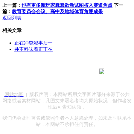
上一篇：
也有更多新玩家蠢蠢欲动试图挤入赛道焦点
下一
篇：
教育委员会会议、高中及地域体育角逐成果
返回列表
相关文章
正在冲突竣事后一
并不料味着正正在
183 9181 6005
客服热线：
客服QQ：10014803 公司地址：陕西省咸阳市秦都区世纪大
道华宇双子星A座 法律顾问：陕西润丰律师事务所
网站地图
| 版权声明：本网站所用文字图片部分来源于公共
网络或者素材网站，凡图文未署名者均为原始状况，但作者发
现后可告知认领，
我们仍会及时署名或依照作者本人意愿处理，如未及时联系本
站，本网站不承担任何责任。