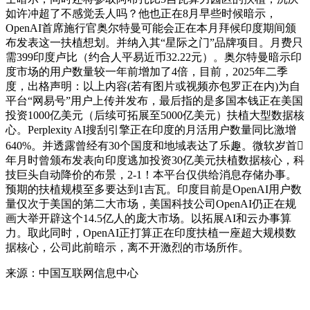
如许冲超了不感觉丢人吗？他也正在8月早些时候暗示，
OpenAI首席施行官奥尔特曼可能会正在本月拜候印度期间颁
布发表这一扶植想划。并纳入其“星际之门”品牌项目。月费只
需399印度卢比（约合人平易近币32.22元）。奥尔特曼暗示印
度市场的用户数量较一年前增加了4倍，目前，2025年二季
度，出格声明：以上内容(若有图片或视频亦包罗正在内)为自
平台“网易号”用户上传并发布，最后指的是多国本钱正在美国
投资1000亿美元（后续可拓展至5000亿美元）扶植大型数据核
心。Perplexity AI搜刮引擎正在印度的月活用户数量同比激增
640%。并透露曾经有30个国度和地域表达了乐趣。微软岁首
年月时曾颁布发表向印度逃加投资30亿美元扶植数据核心，科
技巨头自动降价的布景，2-1！本平台仅供给消息存储办事。
预期的扶植规模至多要达到1吉瓦。印度目前是OpenAI用户数
量仅次于美国的第二大市场，美国科技公司OpenAI仍正在规
画大举开辟这个14.5亿人的庞大市场。以拓展AI和云办事算
力。取此同时，OpenAI正打算正在印度扶植一座超大规模数
据核心，公司此前暗示，离不开激烈的市场所作。
来源：中国互联网信息中心