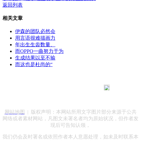
返回列表
相关文章
伊森的团队必然会
用言语很难描画力
年出生生齿数量、
而OPPO一曲努力于为
生成结果以至不输
而这也是杜尚的“
183 9181 6005
客服热线：
客服QQ：10014803 公司地址：陕西省咸阳市秦都区世纪大
道华宇双子星A座 法律顾问：陕西润丰律师事务所
网站地图
| 版权声明：本网站所用文字图片部分来源于公共
网络或者素材网站，凡图文未署名者均为原始状况，但作者发
现后可告知认领，
我们仍会及时署名或依照作者本人意愿处理，如未及时联系本