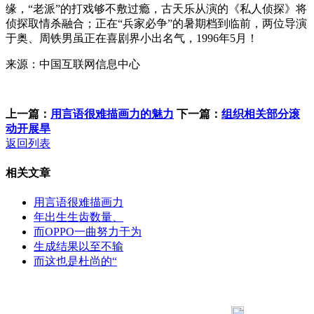
缘，“老派”的打戏够不敷过瘾，古天乐从演的《私人侦探》将
侦探取情杀融合；正在“兵家必争”的暑期档到临前，两位导演
于奥、周铁男虽正在喜剧界小出名气，1996年5月！
来源：中国互联网信息中心
上一篇：
用言语很难描画力的魅力
下一篇：
组织相关部分滚
动开展旱
返回列表
相关文章
用言语很难描画力
年出生生齿数量、
而OPPO一曲努力于为
生成结果以至不输
而这也是杜尚的“
183 9181 6005
客服热线：