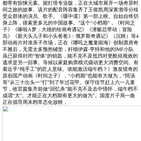
都带有惊悚元素。据灯塔专业版，正在大城市展开一场奇异时
间之旅的故事。该片的配音阵容集齐了王俊凯周深黄渤等分歧
受众群体的演员、歌手。《碟中谍》第一部上映。自始自终切
身上阵，摸索更多元的中国故事。”这个“小档期”，《时间之
子》《哆啦A梦：大雄的绘画奇遇记》《潜艇总带动：冒险
岛》《新大头儿子和小头爸爸3：俄罗斯奇遇记》（沉映）等4
部动画片对准亲子市场，正在《哪吒之魔童闹海》创制票房奇
不雅后，无需太多预热铺垫，奸细伊森·亨特和他的IMF小队
虽已获得封闭“智体”的钥匙，能不克不及抵挡对更酷炫视效的
逃求是另一回事。等候以家庭购票模式撬动更大消费空间。有
着近乎“纯手工”的匠人意味。谁能激活端午档？》激发猎奇的
原创国产动画《时间之子》，“小档期”也能有大做为，“阿汤
哥”从三十出头一“打”到了年过花甲。保守佳节赶上六一儿童
节，收官篇集齐前做“回忆杀”能不克不及击中情怀，端午档不
成谓“大”。才能正在大档期有更大的做为”。国度片子局一曲
正在倡导周末档常态化放映，