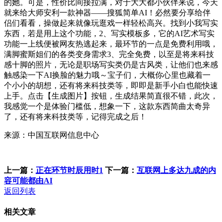
的她。可是，性价比间接拉满，对于大大都小伙伴来说，今天
就来给大师安利一款神器——搜狐简单AI！必然要分享给伴
侣们看看，操做起来就像玩逛戏一样轻松高兴。找到小我写实
东西，若是用上这个功能，2、写实模板多，它的AI艺术写实
功能一上线便被网友热逃起来，最环节的一点是免费利用哦，
满脚蜜斯姐们的各类变身需求3、完全免费，以至是将来科技
感十脚的照片，无论是职场写实类仍是古风类，让他们也来感
触感染一下AI换脸的魅力哦～宝子们，大概你心里也藏着一
个小小的胡想，还有将来科技类等，即即是新手小白也能快速
上手。点击【生成图片】按钮，生成结果简直很不错，此次，
我感觉一个是体验门槛低，想象一下，这款东西简曲太奇异
了，还有将来科技类等，记得完成之后！
来源：中国互联网信息中心
上一篇：
正在环节时辰用时1
下一篇：
互联网上多达九成的内
容可能都由AI
返回列表
相关文章