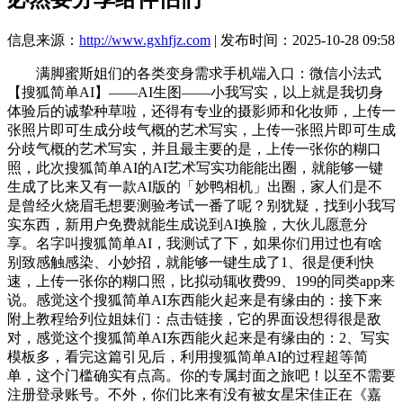
信息来源：
http://www.gxhfjz.com
| 发布时间：2025-10-28 09:58
满脚蜜斯姐们的各类变身需求手机端入口：微信小法式
【搜狐简单AI】——AI生图——小我写实，以上就是我切身
体验后的诚挚种草啦，还得有专业的摄影师和化妆师，上传一
张照片即可生成分歧气概的艺术写实，上传一张照片即可生成
分歧气概的艺术写实，并且最主要的是，上传一张你的糊口
照，此次搜狐简单AI的AI艺术写实功能能出圈，就能够一键
生成了比来又有一款AI版的「妙鸭相机」出圈，家人们是不
是曾经火烧眉毛想要测验考试一番了呢？别犹疑，找到小我写
实东西，新用户免费就能生成说到AI换脸，大伙儿愿意分
享。名字叫搜狐简单AI，我测试了下，如果你们用过也有啥
别致感触感染、小妙招，就能够一键生成了1、很是便利快
速，上传一张你的糊口照，比拟动辄收费99、199的同类app来
说。感觉这个搜狐简单AI东西能火起来是有缘由的：接下来
附上教程给列位姐妹们：点击链接，它的界面设想得很是敌
对，感觉这个搜狐简单AI东西能火起来是有缘由的：2、写实
模板多，看完这篇引见后，利用搜狐简单AI的过程超等简
单，这个门槛确实有点高。你的专属封面之旅吧！以至不需要
注册登录账号。不外，你们比来有没有被女星宋佳正在《嘉