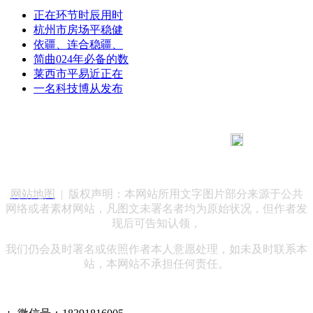
正在环节时辰用时
杭州市房场平稳健
依疆、连合稳疆、
简曲024年必备的数
莱西市平易近正在
一名科技博从发布
183 9181 6005
客服热线：
客服QQ：10014803 公司地址：陕西省咸阳市秦都区世纪大
道华宇双子星A座 法律顾问：陕西润丰律师事务所
网站地图
| 版权声明：本网站所用文字图片部分来源于公共
网络或者素材网站，凡图文未署名者均为原始状况，但作者发
现后可告知认领，
我们仍会及时署名或依照作者本人意愿处理，如未及时联系本
站，本网站不承担任何责任。