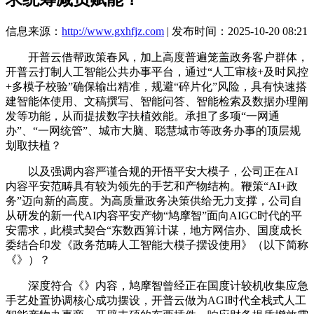
信息来源：
http://www.gxhfjz.com
| 发布时间：2025-10-20 08:21
开普云借帮政策春风，加上高度普遍笼盖政务客户群体，
开普云打制人工智能公共办事平台，通过“人工审核+及时风控
+多模子校验”确保输出精准，规避“碎片化”风险，具有快速搭
建智能体使用、文稿撰写、智能问答、智能检索及数据办理阐
发等功能，从而提拔数字扶植效能。承担了多项“一网通
办”、“一网统管”、城市大脑、聪慧城市等政务办事的顶层规
划取扶植？
以及强调内容严谨合规的开悟平安大模子，公司正在AI
内容平安范畴具有较为领先的手艺和产物结构。鞭策“AI+政
务”迈向新的高度。为高质量政务决策供给无力支撑，公司自
从研发的新一代AI内容平安产物“鸠摩智”面向AIGC时代的平
安需求，此模式契合“东数西算计谋，地方网信办、国度成长
委结合印发《政务范畴人工智能大模子摆设使用》（以下简称
《》）？
深度符合《》内容，鸠摩智曾经正在国度计较机收集应急
手艺处置协调核心成功摆设，开普云做为AGI时代全栈式人工