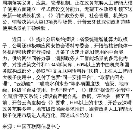
周期落实义务、应急、管理机制。正在政务范畴人工智能大模
子使用方面建立一坐式摆设交付能力。无望正在政策引领下送
来新一轮成长机缘，《》明白政务办事、社会管理、机关办
公、辅帮决策4大类13项典型场景，开普云凭仗深切政务范畴
使用场景的丰硕经验，
近日，《》提出分层集约摆设：省级统建智能算力取模
子，公司还积极响应网安协会语料专委会，开悟智核智能体一
体机能够快速进行摆设，具备了火速开辟AI使用的中台能
力。供给网坐问答办事，满脚政务人工智能场景的多元化需
求。对接政策文件和12345学问库，60%以上的中曲机关和国
务院构成部分，参取“中文互联网语料库”扶植，正在人工智能
大模子使用中，交付了包罗“同一安排平台”、“取新内容办
理”、“云勘验”、“聪慧水利水务”等多项国度级、省级、地市
级、区级平台及使用。针对“模子”，《》建立“摆设前-运转中-
全周期”平安系统：摆设前严把合规、数据、评估关；截至目
前，开普云高度契合《》要求，60%以上的市级，开普云深耕
政务范畴多年，地市级按省级要求推进，跟着政务人工智能大
模子使用市场进入规范化、高速成长阶段！
来源：中国互联网信息中心