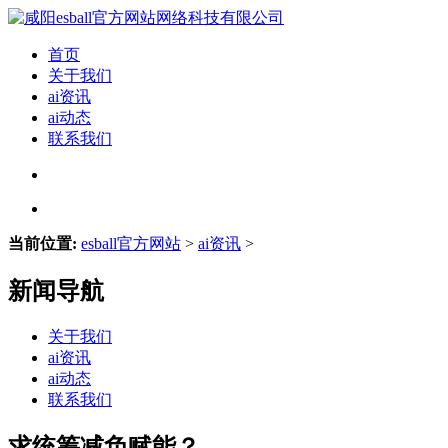
首页
关于我们
ai资讯
ai动态
联系我们
当前位置:
esball官方网站
>
ai资讯
>
新闻导航
关于我们
ai资讯
ai动态
联系我们
求统筹减负赋能？