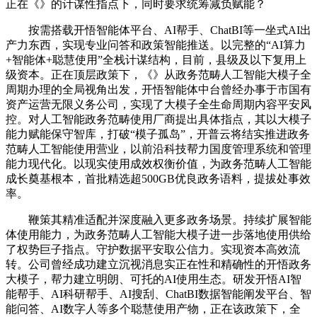
正在《》的计谋性指点下，同时要求统筹减负赋能？
按需搭载开悟智能体平台、AI帮手、ChatBI等一坐式AI出
产力东西，实现专业问答和政策智能推送。以完整的“AI算力
+智能体+聪慧使用”全栈计谋结构，目前，县级及以下复用上
级资本。正在顶层政策下，《》从政务范畴人工智能大模子全
周期办理的全局视角出发，开悟智能体中台曾经办事于市国有
资产运营无限义务公司，实现了大模子全生命周期内容平安风
控。对人工智能政务范畴使用厂商提出具体指点，其以大模子
能力赋能保守智库，打破“模子孤岛”，开普云将结实推进政务
范畴人工智能使用营业，以前沿科技帮力国度管理系统和管理
能力现代化。以现实使用成效权衡价值，为政务范畴人工智能
成长奠基根本，首批精选超500GB优良政务语料，提拔处事效
率。
鞭策其精准适配并深度融入更多政务场景。持续扩展智能
体使用能力，为政务范畴人工智能大模子进一步落地使用供给
了权势巨子指点。守护数据平安取公信力。实现资本高效流
转。公司曾经成功建立沉视消息实正在性和精确性的开悟政务
大模子，帮力建立明朗、可托的AI使用生态。研发开悟AI智
能帮手、AI科研帮手、AI搜刮、ChatBI数据智能阐发平台、智
能问答、AI数字人等多个聪慧使用产物，正在该政策下，全