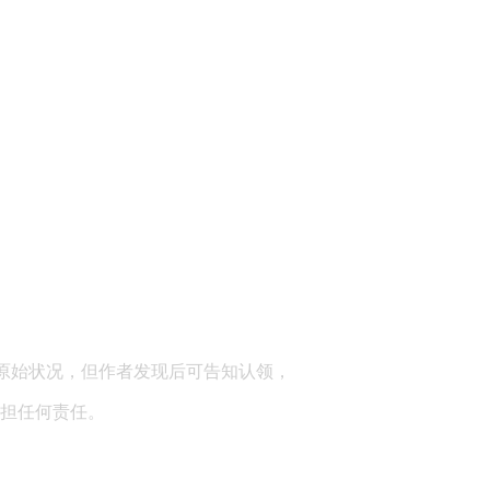
顾问：陕西润丰律师事务所
原始状况，但作者发现后可告知认领，
担任何责任。