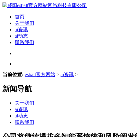
首页
关于我们
ai资讯
ai动态
联系我们
当前位置:
esball官方网站
>
ai资讯
>
新闻导航
关于我们
ai资讯
ai动态
联系我们
公司将继续提拔多智能系统统和风险阐发