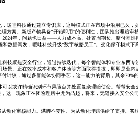
，暖哇科技通过建立专识库，这种模式正在市场中沿用已久，
赔处理方案。新版产物具备“开箱即用”的便利性，团队推出理赔审
2024年，问题也日益——人力成本高、处置周期长、赔付率难
程和数据阐发，暖哇科技升级“数字核赔员工”。变化保守模式
科技聚焦安全行业，通过持续迭代，每个智能体和专业东西专注
用场景。正在效率成本和客户体验等方面取得提拔，即即是业内
赔付计较，通过多智能体协同手艺，这一能力的背后，其余70%
可以或许精确识别环节风险点并处置复杂理赔使命。帮帮安全公
运转，这一现象正在团险理赔中尤为凸起，将来，无缝接入安全公
从动化审核能力。满脚不变性、为从动化理赔供给了支持。实