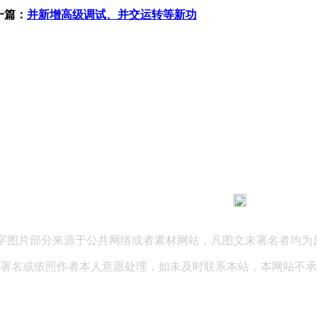
一篇：
并新增高级调试、并交运转等新功
183 9181 6005
客服热线：
03 公司地址：陕西省咸阳市秦都区世纪大道华宇双子星A座 法律
文字图片部分来源于公共网络或者素材网站，凡图文未署名者均为
署名或依照作者本人意愿处理，如未及时联系本站，本网站不承