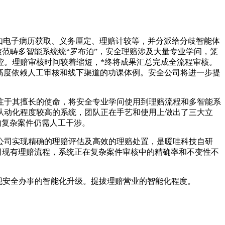
如电子病历获取、义务厘定、理赔计较等，并分派给分歧智能体
核范畴多智能系统统“罗布泊”，安全理赔涉及大量专业学问，笼
控。理赔审核时间较着缩短，*终将成果汇总完成全流程审核。
下高度依赖人工审核和线下渠道的功课体例。安全公司将进一步提
于其擅长的使命，将安全专业学问使用到理赔流程和多智能系
从动化程度较高的系统，团队正在手艺和使用上做出了三大立
的复杂案件仍需人工干涉。
司实现精确的理赔评估及高效的理赔处置，是暖哇科技自研
司现有理赔流程，系统正在复杂案件审核中的精确率和不变性不
现安全办事的智能化升级。提拔理赔营业的智能化程度。