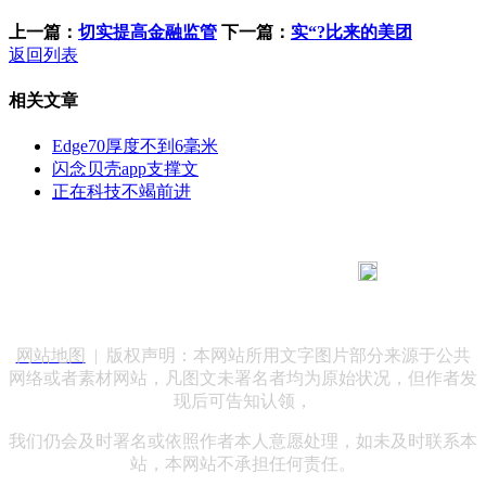
上一篇：
切实提高金融监管
下一篇：
实“?比来的美团
返回列表
相关文章
Edge70厚度不到6毫米
闪念贝壳app支撑文
正在科技不竭前进
183 9181 6005
客服热线：
客服QQ：10014803 公司地址：陕西省咸阳市秦都区世纪大
道华宇双子星A座 法律顾问：陕西润丰律师事务所
网站地图
| 版权声明：本网站所用文字图片部分来源于公共
网络或者素材网站，凡图文未署名者均为原始状况，但作者发
现后可告知认领，
我们仍会及时署名或依照作者本人意愿处理，如未及时联系本
站，本网站不承担任何责任。