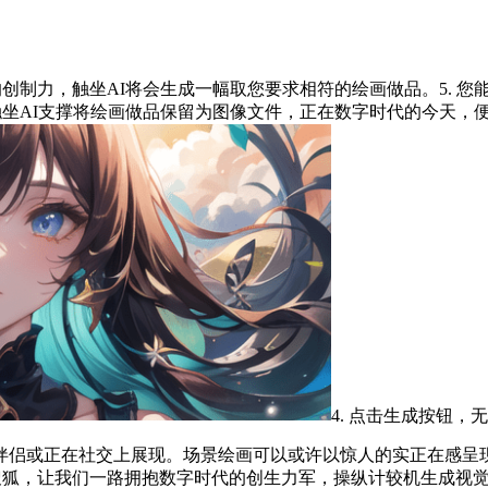
创制力，触坐AI将会生成一幅取您要求相符的绘画做品。5. 您
**：触坐AI支撑将绘画做品保留为图像文件，正在数字时代的今
4. 点击生成按钮，
侣或正在社交上展现。场景绘画可以或许以惊人的实正在感呈现
前往搜狐，让我们一路拥抱数字时代的创生力军，操纵计较机生成视