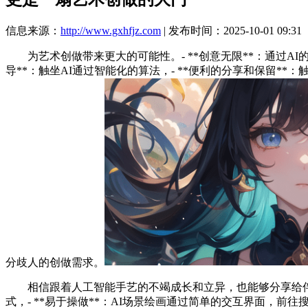
信息来源：
http://www.gxhfjz.com
| 发布时间：2025-10-01 09:31
为艺术创做带来更大的可能性。- **创意无限**：通过AI的
导**：触坐AI通过智能化的算法，- **便利的分享和保留
分歧人的创做需求。
相信跟着人工智能手艺的不竭成长和立异，也能够分享给伴
式，- **易于操做**：AI场景绘画通过简单的交互界面，