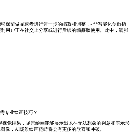
能够保留做品或者进行进一步的编纂和调整，- **智能化创做指
天，便利用户正在社交上分享或进行后续的编纂取使用。此中，满脚
无需专业绘画技巧？
视觉结果，场景绘画能够展示出以往无法想象的创意和表示形
觉图像，AI场景绘画范畴将会有更多的欣喜和冲破。