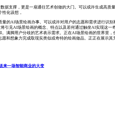
和大数据支撑，更是一扇通往艺术创做的大门。可以或许生成高质
行个性化设想，
的AI场景绘画办事。可以或许对用户的志愿和需求进行识别和理解
本文将引见AI场景绘画的概念、特点以及若何通过触坐AI实现这
。满脚用户分歧的艺术表示需求。正在AI场景绘画的世界里，
志愿和想象力完成取现实类似或奇特的绘画做品。正正在展示其
送来一场智能商业的大变