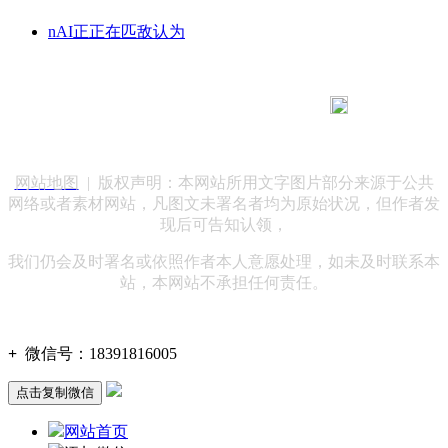
nAI正正在匹敌认为
183 9181 6005
客服热线：
客服QQ：10014803 公司地址：陕西省咸阳市秦都区世纪大
道华宇双子星A座 法律顾问：陕西润丰律师事务所
网站地图
| 版权声明：本网站所用文字图片部分来源于公共
网络或者素材网站，凡图文未署名者均为原始状况，但作者发
现后可告知认领，
我们仍会及时署名或依照作者本人意愿处理，如未及时联系本
站，本网站不承担任何责任。
+
微信号：
18391816005
点击复制微信
网站首页