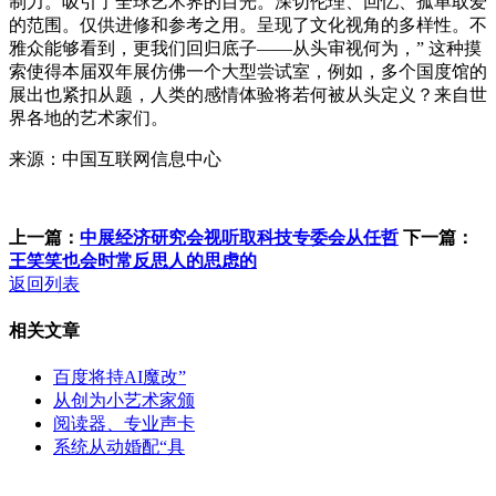
制力。吸引了全球艺术界的目光。深切伦理、回忆、孤单取爱
的范围。仅供进修和参考之用。呈现了文化视角的多样性。不
雅众能够看到，更我们回归底子——从头审视何为，” 这种摸
索使得本届双年展仿佛一个大型尝试室，例如，多个国度馆的
展出也紧扣从题，人类的感情体验将若何被从头定义？来自世
界各地的艺术家们。
来源：中国互联网信息中心
上一篇：
中展经济研究会视听取科技专委会从任哲
下一篇：
王笑笑也会时常反思人的思虑的
返回列表
相关文章
百度将持AI魔改”
从创为小艺术家颁
阅读器、专业声卡
系统从动婚配“具