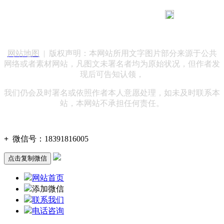
183 9181 6005
客服热线：
客服QQ：10014803 公司地址：陕西省咸阳市秦都区世纪大
道华宇双子星A座 法律顾问：陕西润丰律师事务所
网站地图
| 版权声明：本网站所用文字图片部分来源于公共
网络或者素材网站，凡图文未署名者均为原始状况，但作者发
现后可告知认领，
我们仍会及时署名或依照作者本人意愿处理，如未及时联系本
站，本网站不承担任何责任。
+
微信号：
18391816005
点击复制微信
网站首页
添加微信
联系我们
电话咨询