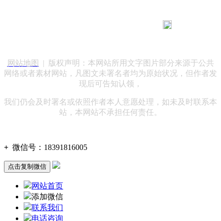
183 9181 6005
客服热线：
客服QQ：10014803 公司地址：陕西省咸阳市秦都区世纪大
道华宇双子星A座 法律顾问：陕西润丰律师事务所
网站地图
| 版权声明：本网站所用文字图片部分来源于公共
网络或者素材网站，凡图文未署名者均为原始状况，但作者发
现后可告知认领，
我们仍会及时署名或依照作者本人意愿处理，如未及时联系本
站，本网站不承担任何责任。
+
微信号：
18391816005
点击复制微信
网站首页
添加微信
联系我们
电话咨询