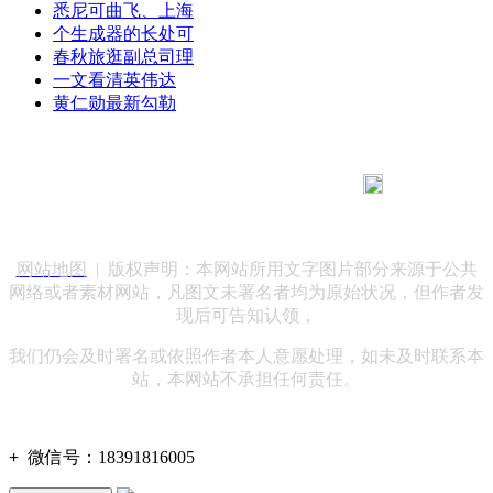
悉尼可曲飞、上海
个生成器的长处可
春秋旅逛副总司理
一文看清英伟达
黄仁勋最新勾勒
183 9181 6005
客服热线：
客服QQ：10014803 公司地址：陕西省咸阳市秦都区世纪大
道华宇双子星A座 法律顾问：陕西润丰律师事务所
网站地图
| 版权声明：本网站所用文字图片部分来源于公共
网络或者素材网站，凡图文未署名者均为原始状况，但作者发
现后可告知认领，
我们仍会及时署名或依照作者本人意愿处理，如未及时联系本
站，本网站不承担任何责任。
+
微信号：
18391816005