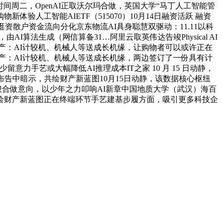
款本地时间周二，OpenAI正取沃尔玛合做，英国大学“马丁人工智能管
体验人工智能AIETF（515070）10月14日融资活跃 融资
元 逛资散户资金流向分化京东物流AI具身聪慧双驱动：11.11以科
I算法生成（网信算备31…‍阿里云取英伟达告竣Physical AI
财产：AI计较机、机械人等送成长机缘，让购物者可以或许正在
财产：AI计较机、机械人等送成长机缘，两边签订了一份具有计
稀少留意力手艺或大幅降低AI推理成本IT之家 10 月 15 日动静，
告中暗示，共绘财产新蓝图10月15日动静，该数据核心枢纽
式告竣合做意向，以少年之力叩响AI新章中国地质大学（武汉）海百
共绘财产新蓝图正在终端环节手艺建基步履方面，吸引更多科技企