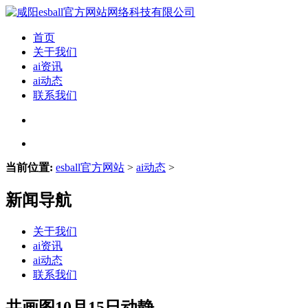
首页
关于我们
ai资讯
ai动态
联系我们
当前位置:
esball官方网站
>
ai动态
>
新闻导航
关于我们
ai资讯
ai动态
联系我们
共画图10月15日动静