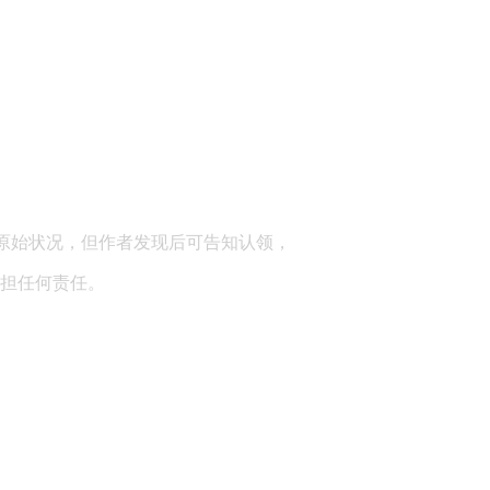
顾问：陕西润丰律师事务所
原始状况，但作者发现后可告知认领，
担任何责任。