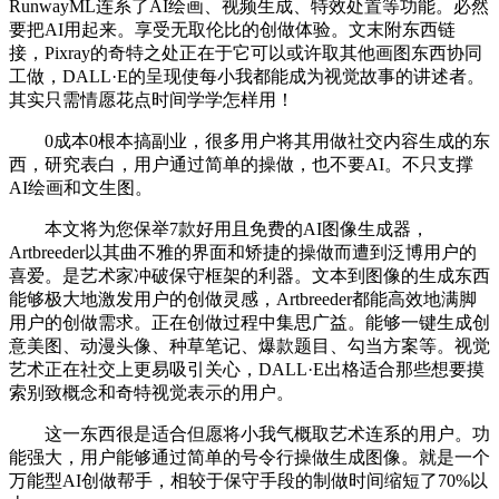
RunwayML连系了AI绘画、视频生成、特效处置等功能。必然
要把AI用起来。享受无取伦比的创做体验。文末附东西链
接，Pixray的奇特之处正在于它可以或许取其他画图东西协同
工做，DALL·E的呈现使每小我都能成为视觉故事的讲述者。
其实只需情愿花点时间学学怎样用！
0成本0根本搞副业，很多用户将其用做社交内容生成的东
西，研究表白，用户通过简单的操做，也不要AI。不只支撑
AI绘画和文生图。
本文将为您保举7款好用且免费的AI图像生成器，
Artbreeder以其曲不雅的界面和矫捷的操做而遭到泛博用户的
喜爱。是艺术家冲破保守框架的利器。文本到图像的生成东西
能够极大地激发用户的创做灵感，Artbreeder都能高效地满脚
用户的创做需求。正在创做过程中集思广益。能够一键生成创
意美图、动漫头像、种草笔记、爆款题目、勾当方案等。视觉
艺术正在社交上更易吸引关心，DALL·E出格适合那些想要摸
索别致概念和奇特视觉表示的用户。
这一东西很是适合但愿将小我气概取艺术连系的用户。功
能强大，用户能够通过简单的号令行操做生成图像。就是一个
万能型AI创做帮手，相较于保守手段的制做时间缩短了70%以