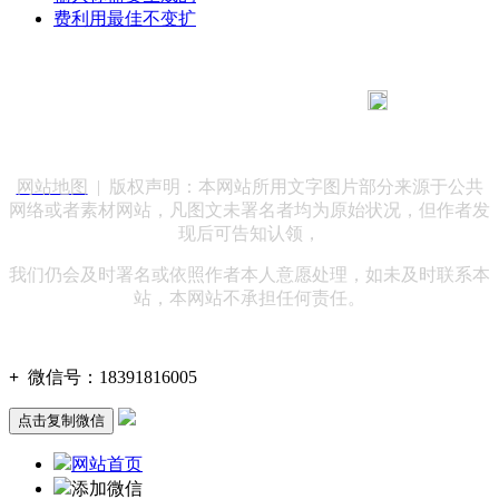
费利用最佳不变扩
183 9181 6005
客服热线：
客服QQ：10014803 公司地址：陕西省咸阳市秦都区世纪大
道华宇双子星A座 法律顾问：陕西润丰律师事务所
网站地图
| 版权声明：本网站所用文字图片部分来源于公共
网络或者素材网站，凡图文未署名者均为原始状况，但作者发
现后可告知认领，
我们仍会及时署名或依照作者本人意愿处理，如未及时联系本
站，本网站不承担任何责任。
+
微信号：
18391816005
点击复制微信
网站首页
添加微信