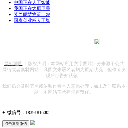
中国正在人工智能
我国正在太原卫星
笼盖聪慧物流、农
国泰创业板人工智
183 9181 6005
客服热线：
客服QQ：10014803 公司地址：陕西省咸阳市秦都区世纪大
道华宇双子星A座 法律顾问：陕西润丰律师事务所
网站地图
| 版权声明：本网站所用文字图片部分来源于公共
网络或者素材网站，凡图文未署名者均为原始状况，但作者发
现后可告知认领，
我们仍会及时署名或依照作者本人意愿处理，如未及时联系本
站，本网站不承担任何责任。
+
微信号：
18391816005
点击复制微信