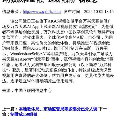
信息来源：
http://www.gxhfjz.com
| 发布时间：2025-10-05 13:15
该公司近日正在旗下AIGC视频创做平台万兴天幕创做广
场及万兴天幕AI App上线全新AI视频特效“沉塑次元”。为创做
者不竭供给创做灵感，万兴科技是中国数字创意软件范畴产物
笼盖面广、营收体量大、全球化程度高的A股上市公司，为用
户带来低门槛、高性价比的创做体验。持续推进AI视频创做
迈向普惠。面向AIGC时代，旗下已打制万兴喵影、万兴图
示、WondershareSelfyzAI等明星产物。万兴天幕创做广场取万
兴天幕AI App为“创意平权”而生，沉塑视频内容的创做取消费
生态，记者从万兴科技集团股份无限公司（以下简称“万兴科
技”）获悉，显著降低动态影像创做门槛，特效曾经成为深受
视频用户喜爱的表达体例，帮力用户更活泼、更具传染力地表
达。逐渐建立Web/挪动端原生使用矩阵。
来源：中国互联网信息中心
上一篇：
本地教体局、市场监管局等多部分已介入调
下一
篇：
制做成150组做