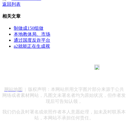
返回列表
相关文章
制做成150组做
本地教体局、市场
通过国度反诈平台
a2就能正在生成视
183 9181 6005
客服热线：
客服QQ：10014803 公司地址：陕西省咸阳市秦都区世纪大
道华宇双子星A座 法律顾问：陕西润丰律师事务所
网站地图
| 版权声明：本网站所用文字图片部分来源于公共
网络或者素材网站，凡图文未署名者均为原始状况，但作者发
现后可告知认领，
我们仍会及时署名或依照作者本人意愿处理，如未及时联系本
站，本网站不承担任何责任。