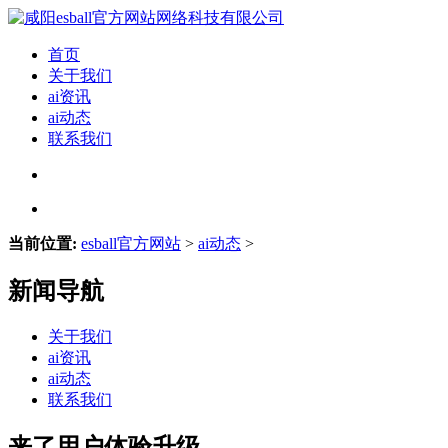
首页
关于我们
ai资讯
ai动态
联系我们
当前位置:
esball官方网站
>
ai动态
>
新闻导航
关于我们
ai资讯
ai动态
联系我们
来了用户体验升级