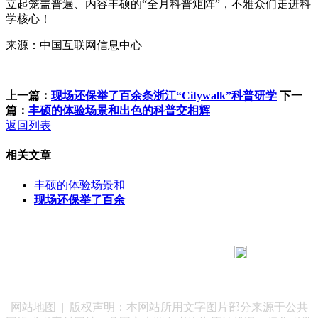
立起笼盖普遍、内容丰硕的“全月科普矩阵”，不雅众们走进科
学核心！
来源：中国互联网信息中心
上一篇：
现场还保举了百余条浙江“Citywalk”科普研学
下一
篇：
丰硕的体验场景和出色的科普交相辉
返回列表
相关文章
丰硕的体验场景和
现场还保举了百余
183 9181 6005
客服热线：
客服QQ：10014803 公司地址：陕西省咸阳市秦都区世纪大
道华宇双子星A座 法律顾问：陕西润丰律师事务所
网站地图
| 版权声明：本网站所用文字图片部分来源于公共