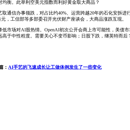
对均衡。此举利空美元指数而利好黄金取大商品？
通信办事领跌，对占比约40%、运营跨越20年的石化安拆进
亿港元，工信部等多部委召开光伏财产座谈会，大商品涨跌互现。
场对AI股热情。OpenAI初次公开会商上市可能性，美债
未远高于中性程度。需要关心不变币影响；日股下跌，继英特而后
篇：
AI手艺的飞速成长让工做体例发生了一些变化