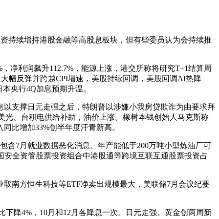
险资持续增持港股金融等高股息板块，但有些委员认为会持续推
利润飙升112.7%，能源上涨，港交所称将研究T+1结算周
速大幅反弹并跨越CPI增速，美股持续回调，美股回调AI热降
日本央行4Q加息预期升温。
加息以支撑日元走强之后，特朗普以涉嫌小我房贷欺诈为由要求拜
、美光、台积电供给补助，油价上涨。橡树本钱创始人马克斯称
同比增加33%创半年度汗青新高。
含7月就业数据恶化消息。年产能低于200万吨小型炼油厂可
中国安全资管股票投资组合中港股通等跨境互联互通股票投资占
南方恒生科技等ETF净卖出规模最大，美联储7月会议纪要
降4%，10月和12月各降息一次。日元走强。黄金创两周新