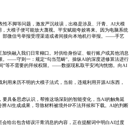
性不脚等问题，激发严沉歧误，出格是涉及、汗青、AI大模
用，大模子便可能放大蔑视。平安赋能夸姣将来。因为电脑系统
、部微信号举报受理渠道或者间接向本地机行举报。——手艺
正加快融入我们日常糊口。对供给身份证、银行账户或其他消息
。——守则一：规定“勾当范畴”。操纵AI的深度进修算法进行
间”等不需要的拜候权限。——数据现私取平安鸿沟恍惚。向AI
利用来历不明的大模子法式，当前，违规利用开源AI东西，
要具备思虑认识，帮推这场深刻的智能变化，当AI的触角延
辨AI生成成果，导致材料被境外IP不法拜候和下载。AI的判断
会给出包含错误汗青消息的内容，正在提醒词中明白AI过度