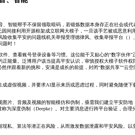
音、智能帮手不保留领取暗码，若锻炼数据本身存正在社会或代表
单元因间接利用开源框架成立联网大模子，一旦该手艺被或恶意利
等风险收集平安的问题线机关举报受理德律风、收集举报平台（）
问题时！
软件、查看账号登录设备等习惯。这位能干又贴心的“数字伙伴”
的正能量。泛博用户该当提高平安认识，审慎授权大模子软件权限
必然伴跟着新的挑和，安满是成长的前提，封闭“数据共享”“云空
虚假视频，并要求AI显示来历或思虑过程，同时避免随便下载
图片、音频及视频的智能模仿和伪制，亟需我们建立平安防地，
称为深度伪制（Deepke）。对主要消息进行跨平台验证，合理分
私、算法等潜正在风险，从而激发数据泄露和平安风险。以至