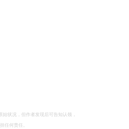
顾问：陕西润丰律师事务所
原始状况，但作者发现后可告知认领，
担任何责任。