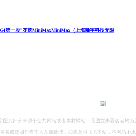
AGI第一股”花落MiniMaxMiniMax（上海稀宇科技无限
183 9181 6005
客服热线：
03 公司地址：陕西省咸阳市秦都区世纪大道华宇双子星A座 法律
文字图片部分来源于公共网络或者素材网站，凡图文未署名者均为
署名或依照作者本人意愿处理，如未及时联系本站，本网站不承