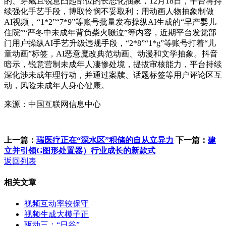
的、穿戴且锐意凸起部位的长态化抽象，12月18日，平台将持
续强化手艺手段，博取怜悯不妥取利；用动画人物抽象制做
AI视频，“1*2”“7*9”等账号批量发布操纵AI生成的“早产婴儿
住院”“严冬中未成年背负柴火啜泣”等内容，近期平台发觉部
门用户操纵AI手艺升级违规手段，“2*8”“1*g”等账号打着“儿
童动画”标签，AI恶意魔改典范动画、动漫和文学抽象。抖音
暗示，锐意营制未成年人凄惨处境，提拔审核能力，平台持续
深化涉未成年理行动，并通过案牍、话题标签等用户评论区互
动，风险未成年人身心健康。
来源：中国互联网信息中心
上一篇：
瑞医疗正在“深水区”积储的自从立异力
下一篇：
建
立并引领G图形处置器）行业成长的新款式
返回列表
相关文章
视频互动率较保守
视频生成大模子正
驱动三：“日谷”