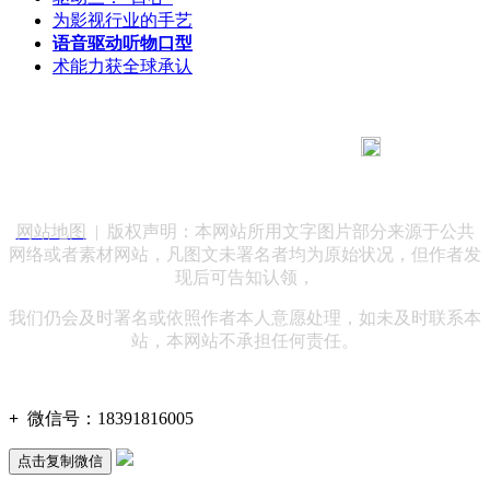
为影视行业的手艺
语音驱动听物口型
术能力获全球承认
183 9181 6005
客服热线：
客服QQ：10014803 公司地址：陕西省咸阳市秦都区世纪大
道华宇双子星A座 法律顾问：陕西润丰律师事务所
网站地图
| 版权声明：本网站所用文字图片部分来源于公共
网络或者素材网站，凡图文未署名者均为原始状况，但作者发
现后可告知认领，
我们仍会及时署名或依照作者本人意愿处理，如未及时联系本
站，本网站不承担任何责任。
+
微信号：
18391816005
点击复制微信