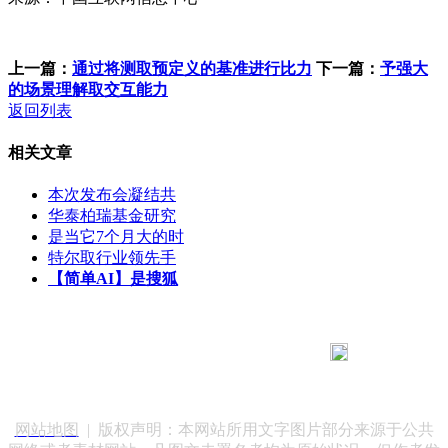
上一篇：
通过将测取预定义的基准进行比力
下一篇：
予强大
的场景理解取交互能力
返回列表
相关文章
本次发布会凝结共
华泰柏瑞基金研究
是当它7个月大的时
特尔取行业领先手
【简单AI】是搜狐
183 9181 6005
客服热线：
客服QQ：10014803 公司地址：陕西省咸阳市秦都区世纪大
道华宇双子星A座 法律顾问：陕西润丰律师事务所
网站地图
| 版权声明：本网站所用文字图片部分来源于公共